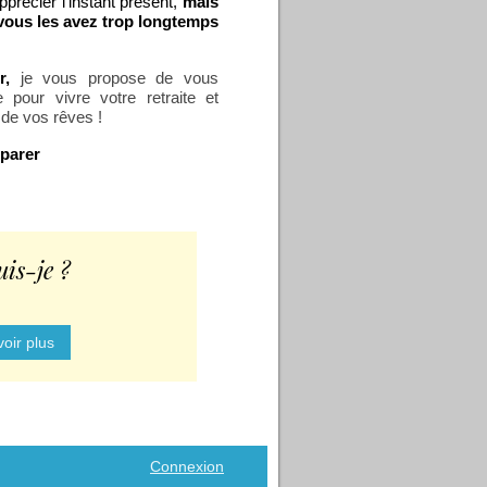
précier l'instant présent,
mais
 vous les avez trop longtemps
r,
je vous propose de vous
pour vivre votre retraite et
 de vos rêves !
éparer
uis-je ?
oir plus
Connexion