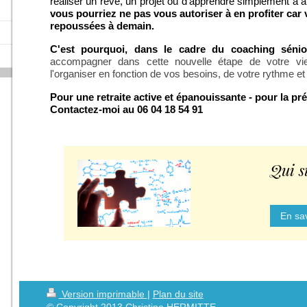
réaliser un rêve, un projet ou d'apprendre simplement à ap
vous pourriez ne pas vous autoriser à en profiter car
repoussées à demain.
C'est pourquoi, dans le cadre du coaching sénio
accompagner dans cette nouvelle étape de votre vie 
l'organiser en fonction de vos besoins, de votre rythme et
Pour une retraite active et épanouissante - pour la pr
Contactez-moi au 06 04 18 54 91
Qui s
En sav
Version imprimable
|
Plan du site
© Copyright 2013 Christine HERMITTE