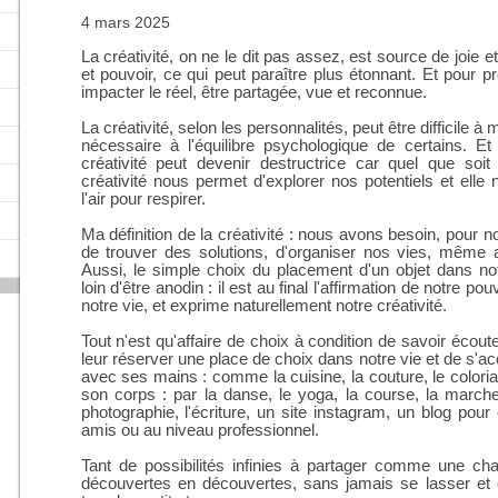
4 mars 2025
La créativité, on ne le dit pas assez, est source de joie
et pouvoir, ce qui peut paraître plus étonnant. Et pour pro
impacter le réel, être partagée, vue et reconnue.
La créativité, selon les personnalités, peut être difficile
nécessaire à l'équilibre psychologique de certains. Et 
créativité peut devenir destructrice car quel que soit 
créativité nous permet d'explorer nos potentiels et elle
l'air pour respirer.
Ma définition de la créativité : nous avons besoin, pour no
de trouver des solutions, d'organiser nos vies, même 
Aussi, le simple choix du placement d'un objet dans no
loin d'être anodin : il est au final l'affirmation de notre po
notre vie, et exprime naturellement notre créativité.
Tout n'est qu'affaire de choix à condition de savoir écout
leur réserver une place de choix dans notre vie et de s'acc
avec ses mains : comme la cuisine, la couture, le coloriag
son corps : par la danse, le yoga, la course, la march
photographie, l'écriture, un site instagram, un blog pou
amis ou au niveau professionnel.
Tant de possibilités infinies à partager comme une c
découvertes en découvertes, sans jamais se lasser et o