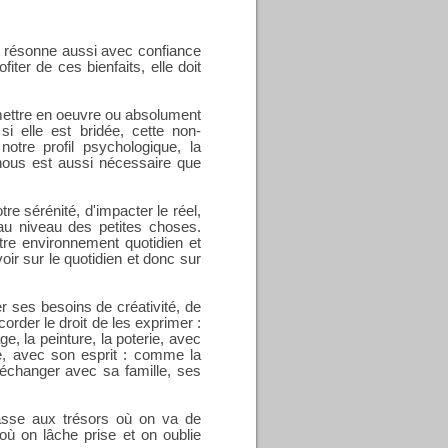
 et résonne aussi avec confiance
fiter de ces bienfaits, elle doit
 à mettre en oeuvre ou absolument
si elle est bridée, cette non-
notre profil psychologique, la
 nous est aussi nécessaire que
tre sérénité, d'impacter le réel,
au niveau des petites choses.
tre environnement quotidien et
uvoir sur le quotidien et donc sur
er ses besoins de créativité, de
order le droit de les exprimer :
e, la peinture, la poterie, avec
e, avec son esprit : comme la
r échanger avec sa famille, ses
hasse aux trésors où on va de
ù on lâche prise et on oublie