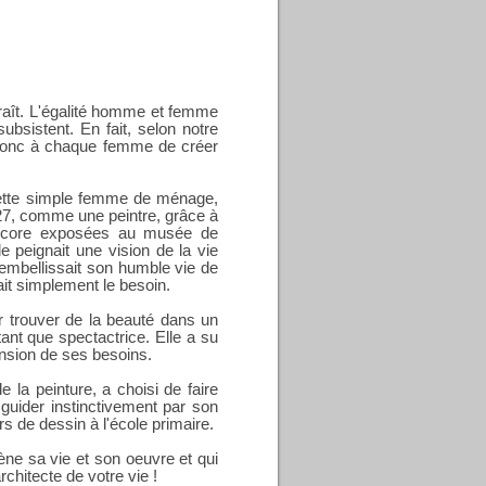
araît. L'égalité homme et femme
subsistent. En fait, selon notre
st donc à chaque femme de créer
cette simple femme de ménage,
27, comme une peintre, grâce à
encore exposées au musée de
lle peignait une vision de la vie
 embellissait son humble vie de
ait simplement le besoin.
ur trouver de la beauté dans un
ant que spectactrice. Elle a su
ension de ses besoins.
 la peinture, a choisi de faire
 guider instinctivement par son
rs de dessin à l'école primaire.
ène sa vie et son oeuvre et qui
rchitecte de votre vie !