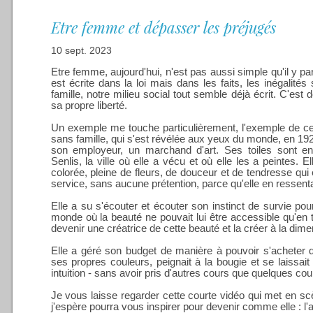
Etre femme et dépasser les préjugés
10 sept. 2023
Etre femme, aujourd'hui, n'est pas aussi simple qu'il y p
est écrite dans la loi mais dans les faits, les inégalités 
famille, notre milieu social tout semble déjà écrit. C'e
sa propre liberté.
Un exemple me touche particulièrement, l'exemple de 
sans famille, qui s'est révélée aux yeux du monde, en 19
son employeur, un marchand d'art. Ses toiles sont 
Senlis, la ville où elle a vécu et où elle les a peintes. E
colorée, pleine de fleurs, de douceur et de tendresse qui
service, sans aucune prétention, parce qu'elle en ressent
Elle a su s'écouter et écouter son instinct de survie po
monde où la beauté ne pouvait lui être accessible qu'en t
devenir une créatrice de cette beauté et la créer à la dim
Elle a géré son budget de manière à pouvoir s'acheter de
ses propres couleurs, peignait à la bougie et se laissait
intuition - sans avoir pris d'autres cours que quelques cou
Je vous laisse regarder cette courte vidéo qui met en sc
j'espère pourra vous inspirer pour devenir comme elle : l'a