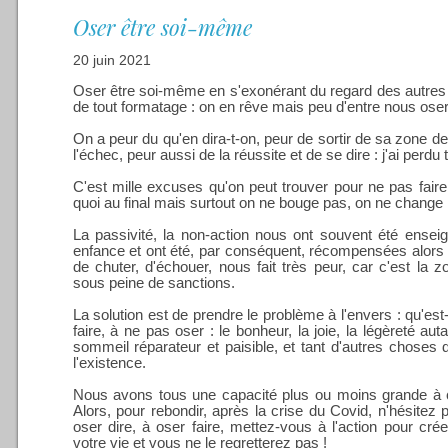
Oser être soi-même
20 juin 2021
Oser être soi-même en s'exonérant du regard des autres
de tout formatage : on en rêve mais peu d'entre nous osero
On a peur du qu'en dira-t-on, peur de sortir de sa zone de
l'échec, peur aussi de la réussite et de se dire : j'ai perdu
C'est mille excuses qu'on peut trouver pour ne pas faire,
quoi au final mais surtout on ne bouge pas, on ne change 
La passivité, la non-action nous ont souvent été ensei
enfance et ont été, par conséquent, récompensées alors 
de chuter, d'échouer, nous fait très peur, car c'est la z
sous peine de sanctions.
La solution est de prendre le problème à l'envers : qu'es
faire, à ne pas oser : le bonheur, la joie, la légèreté aut
sommeil réparateur et paisible, et tant d'autres choses
l'existence.
Nous avons tous une capacité plus ou moins grande à cr
Alors, pour rebondir, après la crise du Covid, n'hésitez
oser dire, à oser faire, mettez-vous à l'action pour cré
votre vie et vous ne le regretterez pas !