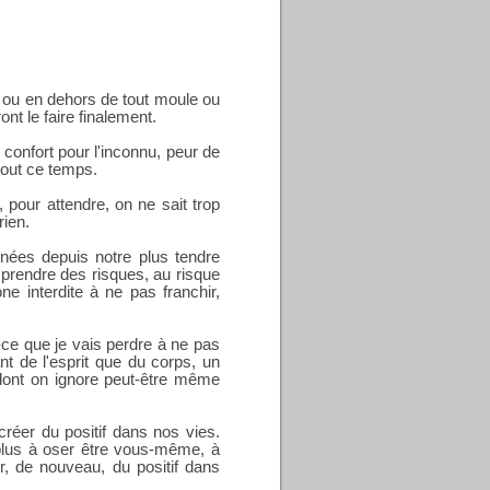
 ou en dehors de tout moule ou
nt le faire finalement.
 confort pour l'inconnu, peur de
 tout ce temps.
 pour attendre, on ne sait trop
rien.
gnées depuis notre plus tendre
prendre des risques, au risque
one interdite à ne pas franchir,
t-ce que je vais perdre à ne pas
ant de l'esprit que du corps, un
 dont on ignore peut-être même
éer du positif dans nos vies.
 plus à oser être vous-même, à
er, de nouveau, du positif dans