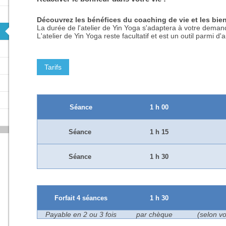
Découvrez les bénéfices du coaching de vie et les bien
La durée de l'atelier de Yin Yoga s'adaptera à votre deman
L'atelier de Yin Yoga reste facultatif et est un outil parmi d'a
Tarifs
Séance
1 h 00
Séance
1 h 15
Séance
1 h 30
Forfait 4 séances
1 h 30
Payable en 2 ou 3 fois
par chèque
(selon vo