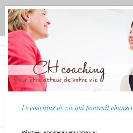
Le coaching de vie qui pourrait changer 
Réactiver le bonheur dans votre vie !