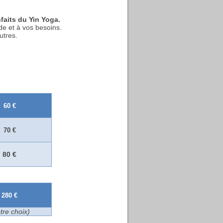
faits du Yin Yoga.
de et à vos besoins.
utres.
60 €
70 €
80 €
280 €
tre choix)