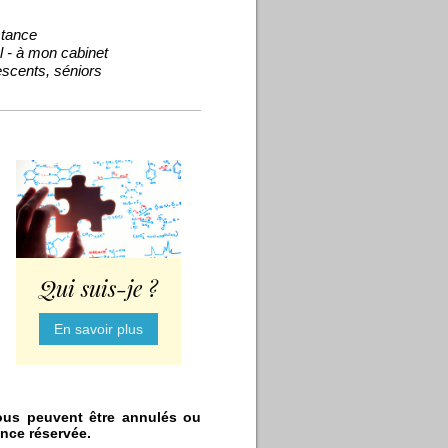
stance
l - à mon cabinet
escents, séniors
Qui suis-je ?
En savoir plus
ous peuvent être annulés ou
ance réservée.