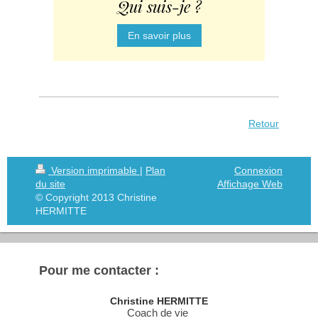
Qui suis-je ?
En savoir plus
Retour
Version imprimable
|
Plan
Connexion
du site
Affichage Web
© Copyright 2013 Christine
HERMITTE
Pour me contacter :
Christine HERMITTE
Coach de vie